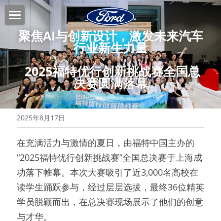
聚焦AI与创新设计，激发未来汽车
首页
行业新生力量
赛事介绍
 2025福特优行创新挑战赛全国总
优行创意库
决赛圆满落幕
创新课程
2025年8月17日
在充满活力与激情的夏日，由福特中国主办的
“2025福特优行创新挑战赛”全国总决赛于上海成
功落下帷幕。本次大赛吸引了近3,000名高校在
读学生踊跃参与，经过层层选拔，最终36位精英
学员脱颖而出，在总决赛现场展示了他们的创意
与才华。